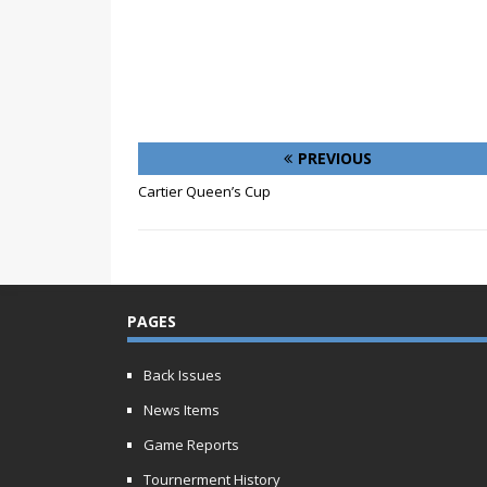
PREVIOUS
Cartier Queen’s Cup
PAGES
Back Issues
News Items
Game Reports
Tournerment History