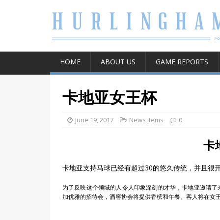
HOME
ABOUT US
GAME REPORTS
卡地亚女王杯
June 19, 2017
News Items
0
卡
卡地亚支持马球已经有超过30的悠久传统，并且很
为了反映这个领域的人令人印象深刻的才华，卡地亚邀请了
加优雅的招待会，酒窖协会将提供香槟和午餐。客人将在女