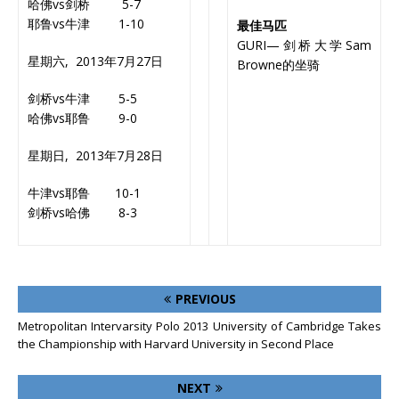
哈佛vs剑桥 5-7
耶鲁vs牛津 1-10
最佳马匹
GURI—剑桥大学Sam
星期六, 2013年7月27日
Browne的坐骑
剑桥vs牛津 5-5
哈佛vs耶鲁 9-0
星期日, 2013年7月28日
牛津vs耶鲁 10-1
剑桥vs哈佛 8-3
PREVIOUS
Metropolitan Intervarsity Polo 2013 University of Cambridge Takes
the Championship with Harvard University in Second Place
NEXT