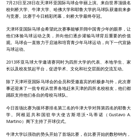
7月23日至28日在天津环亚国际马球会华丽上演。来自世界顶级名
校剑桥大学、牛津大学、哈佛大学和耶鲁大学的马球队获邀前来参
与竞赛。比赛于今日精彩闭幕，剑桥大学最终夺冠。
天津环亚国际马球会希望此次赛事能够开阔中国青少年的眼界，让
他们体验马球运动之美，并向他们逐步灌输马球背后重要的价值
观。马球会一直致力于启迪和培育青少年马球运动，向下一代宣扬
马球运动。
2013环亚马球大学邀请赛同时为四所大学的代表、本地学生、家
长以及校友筑起平台，促进学术、文化和社交层面的交流互动。
除了天津环亚国际马球会的会员和受邀嘉宾的积极参与外，此次赛
事还迎来了一批专程从世界各地赶来天津的四所名校校友，他们都
踊跃支持他们各自的母校马球队。
今日首场比赛为循环赛排名第三名的牛津大学对阵第四名的耶鲁大
学。阿根廷共和国驻华大使古斯塔沃•马蒂诺（Gustavo A.
Martino）阁下主持了开球仪式。
牛津大学以强劲的势头开始了首场比赛，在比赛开始的数秒钟内，