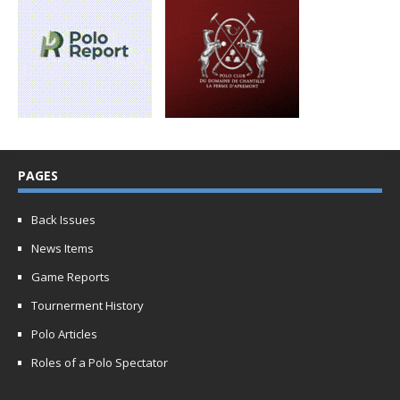
PAGES
Back Issues
News Items
Game Reports
Tournerment History
Polo Articles
Roles of a Polo Spectator